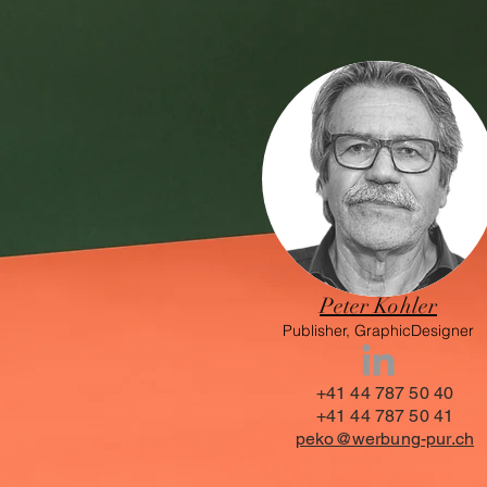
Pete
r Kohler
Publisher, GraphicDesigner
+41 44 787 50 40
+41 44 787 50 41
peko@werbung-pur.ch