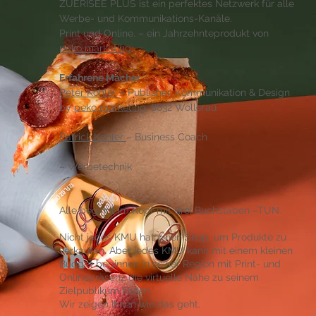
ZUERISEE PLUS ist ein perfektes Netzwerk für alle
Werbe- und Kommunikations-Kanäle.
Print und Online. – ein Jahrzehnteprodukt von
peko marketing
Erfahrene Macher
Peter Kohler
– Publisher, Kommunikation & Design
by
peko marketing,
8832 Wollerau
Patrick Kohler
– Business Coach
– Werbetechnik
Alle beginnt im Kopf mit drei Buchstaben –TUN.
Nicht jedes KMU hat einen Shop, um Produkte zu
verkaufen. Aber jedes KMU kann mit einem kleinen
Budget beginnen in seiner Region mit Print- und
Onlinepräsenz die virtuelle Nähe zu seinem
Zielpublikum finden.
Wir zeigen Ihnen wie das geht.